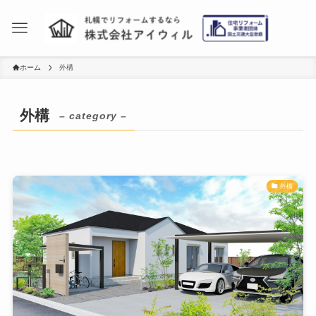
ホーム
外構
外構
– category –
外構