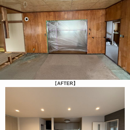
【
AFTER】