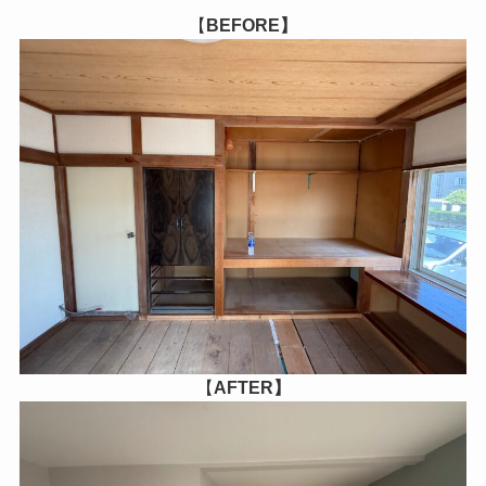
【
BEFORE】
【
AFTER】