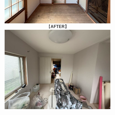
【
AFTER】