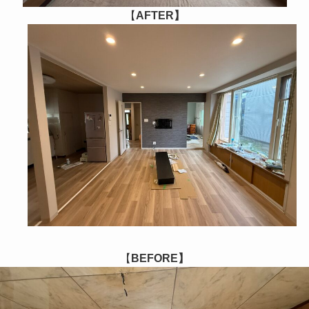
【
AFTER】
【
BEFORE】