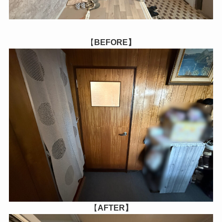
【
BEFORE】
【
AFTER】