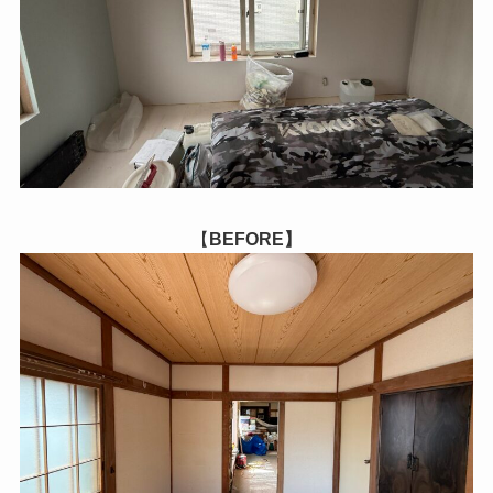
【
BEFORE】