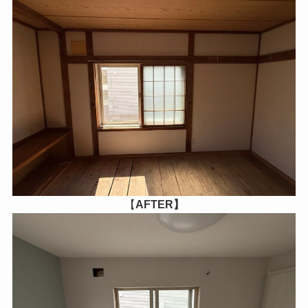
【
AFTER】