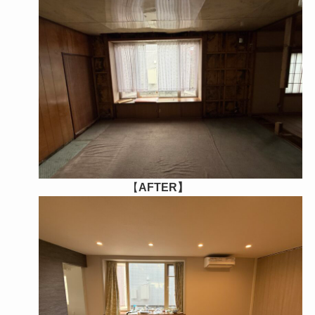
【
AFTER】