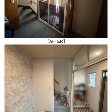
【
AFTER】